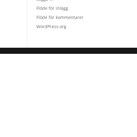
Flöde för inlägg
Flöde för kommentarer
WordPress.org